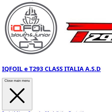
IQFOIL e T293 CLASS ITALIA A.S.D
Close main menu