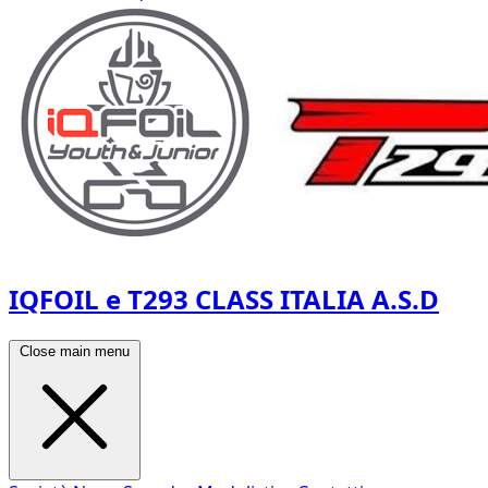
IQFOIL e T293 CLASS ITALIA A.S.D
Close main menu